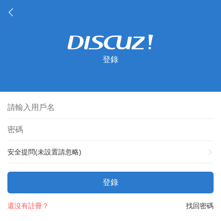
登錄
安全提問(未設置請忽略)
登錄
還沒有註冊？
找回密碼