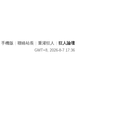
手機版
|
聯絡站長
|
重灌狂人
|
狂人論壇
GMT+8, 2026-8-7 17:36