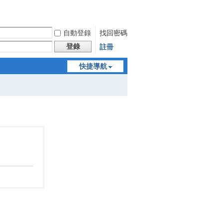
自動登錄
找回密碼
登錄
註冊
快捷導航