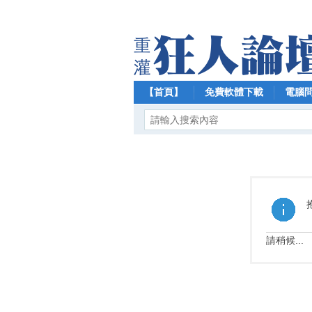
【首頁】
免費軟體下載
電腦
請稍候...