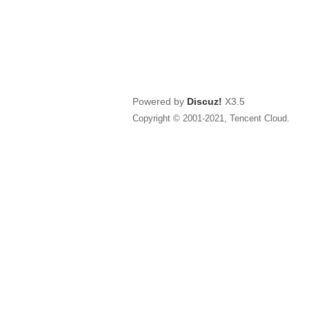
Powered by
Discuz!
X3.5
Copyright © 2001-2021, Tencent Cloud.