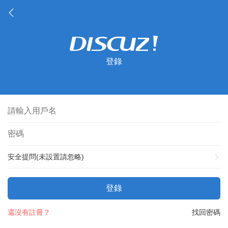
登錄
安全提問(未設置請忽略)
登錄
還沒有註冊？
找回密碼