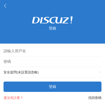
登錄
安全提問(未設置請忽略)
登錄
還沒有註冊？
找回密碼