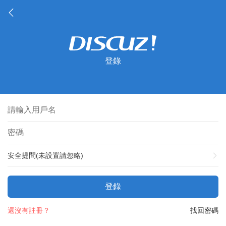
登錄
安全提問(未設置請忽略)
登錄
還沒有註冊？
找回密碼