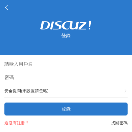
登錄
安全提問(未設置請忽略)
登錄
還沒有註冊？
找回密碼