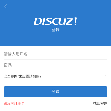
登錄
安全提問(未設置請忽略)
登錄
還沒有註冊？
找回密碼