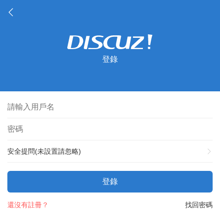
登錄
安全提問(未設置請忽略)
登錄
還沒有註冊？
找回密碼