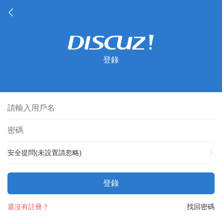
登錄
安全提問(未設置請忽略)
登錄
還沒有註冊？
找回密碼