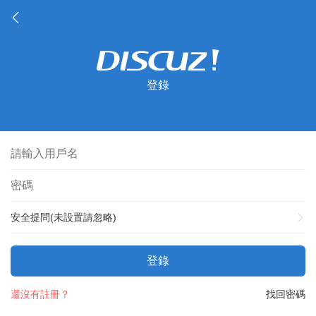
登錄
安全提問(未設置請忽略)
登錄
還沒有註冊？
找回密碼