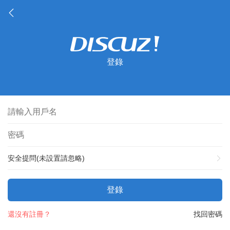
登錄
安全提問(未設置請忽略)
登錄
還沒有註冊？
找回密碼