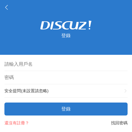
登錄
安全提問(未設置請忽略)
登錄
還沒有註冊？
找回密碼