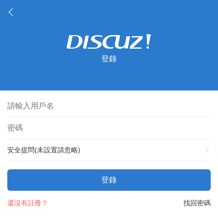
登錄
安全提問(未設置請忽略)
登錄
還沒有註冊？
找回密碼