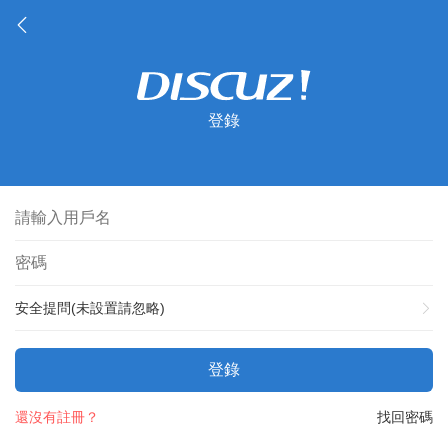
登錄
安全提問(未設置請忽略)
登錄
還沒有註冊？
找回密碼