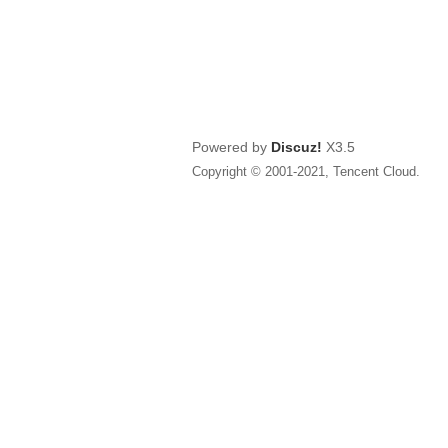
Powered by
Discuz!
X3.5
Copyright © 2001-2021, Tencent Cloud.