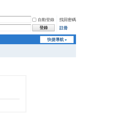
自動登錄
找回密碼
登錄
註冊
快捷導航