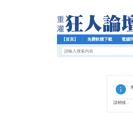
【首頁】
免費軟體下載
電腦
請稍候...