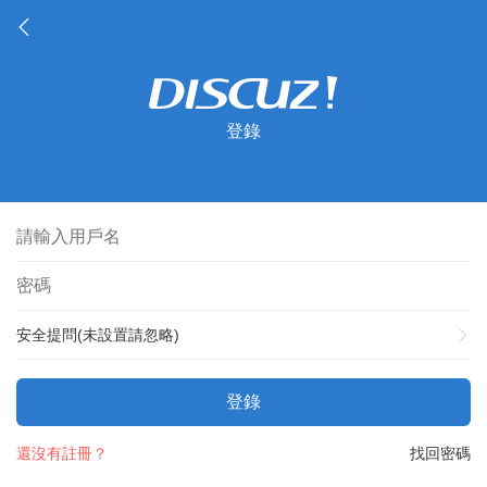
登錄
安全提問(未設置請忽略)
登錄
還沒有註冊？
找回密碼