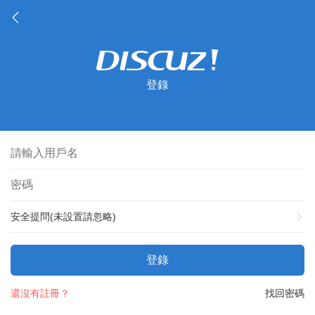
登錄
安全提問(未設置請忽略)
登錄
還沒有註冊？
找回密碼