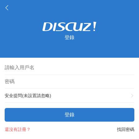
登錄
安全提問(未設置請忽略)
登錄
還沒有註冊？
找回密碼