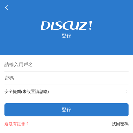
登錄
安全提問(未設置請忽略)
登錄
還沒有註冊？
找回密碼