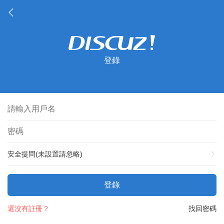
登錄
安全提問(未設置請忽略)
登錄
還沒有註冊？
找回密碼