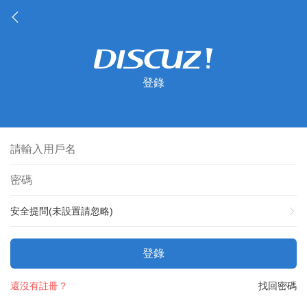
登錄
安全提問(未設置請忽略)
登錄
還沒有註冊？
找回密碼