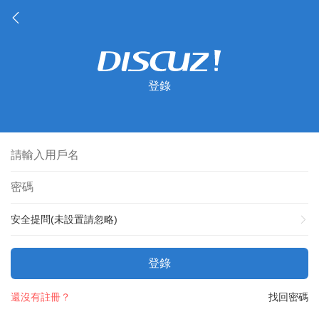
登錄
安全提問(未設置請忽略)
登錄
還沒有註冊？
找回密碼