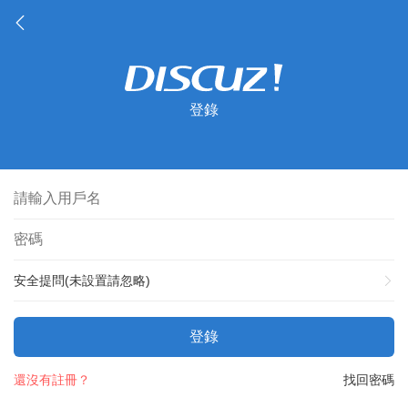
登錄
安全提問(未設置請忽略)
登錄
還沒有註冊？
找回密碼