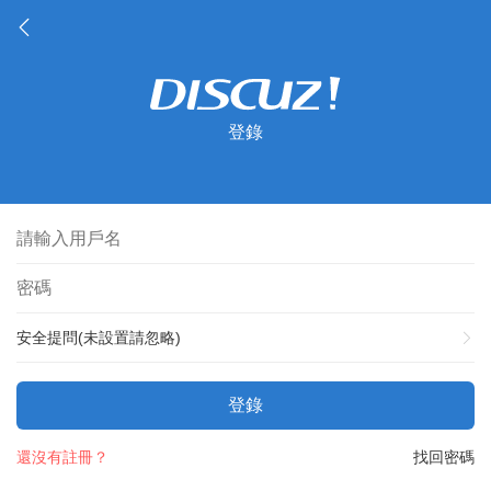
登錄
安全提問(未設置請忽略)
登錄
還沒有註冊？
找回密碼