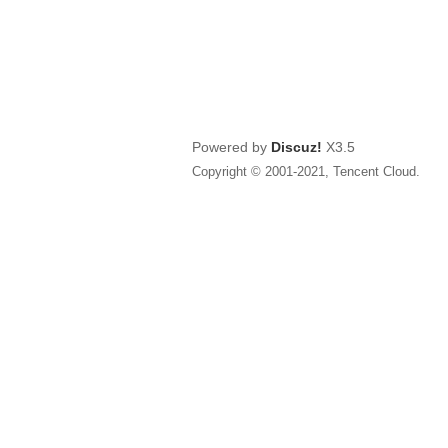
Powered by
Discuz!
X3.5
Copyright © 2001-2021, Tencent Cloud.