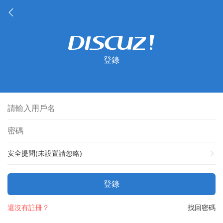
登錄
安全提問(未設置請忽略)
登錄
還沒有註冊？
找回密碼