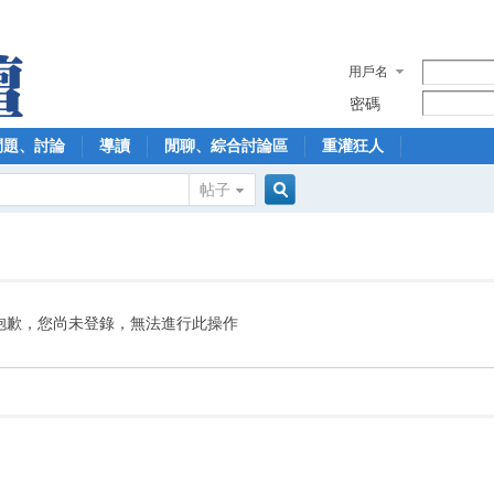
用戶名
密碼
問題、討論
導讀
閒聊、綜合討論區
重灌狂人
帖子
搜
索
抱歉，您尚未登錄，無法進行此操作