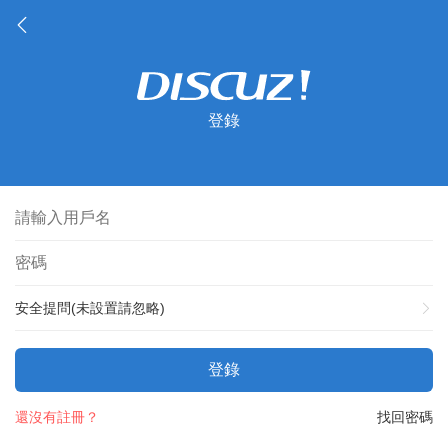
登錄
安全提問(未設置請忽略)
登錄
還沒有註冊？
找回密碼