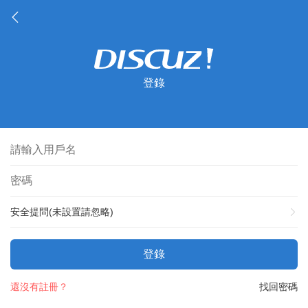
登錄
安全提問(未設置請忽略)
登錄
還沒有註冊？
找回密碼