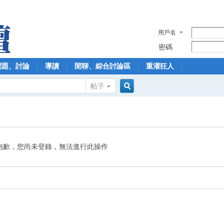
用戶名
密碼
問題、討論
導讀
閒聊、綜合討論區
重灌狂人
帖子
搜
索
抱歉，您尚未登錄，無法進行此操作