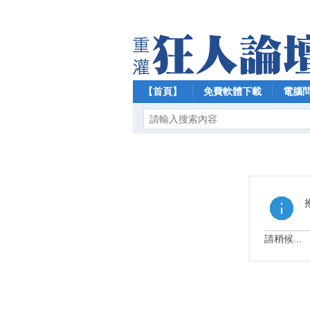
【首頁】
免費軟體下載
電腦
請稍候...