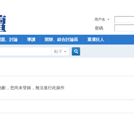
用戶名
密碼
問題、討論
導讀
閒聊、綜合討論區
重灌狂人
帖子
搜
索
抱歉，您尚未登錄，無法進行此操作