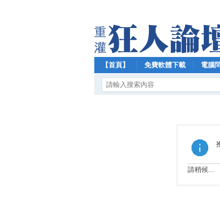
【首頁】
免費軟體下載
電腦
請稍候...