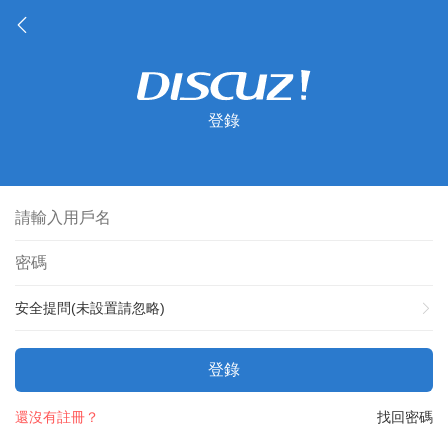
登錄
安全提問(未設置請忽略)
登錄
還沒有註冊？
找回密碼