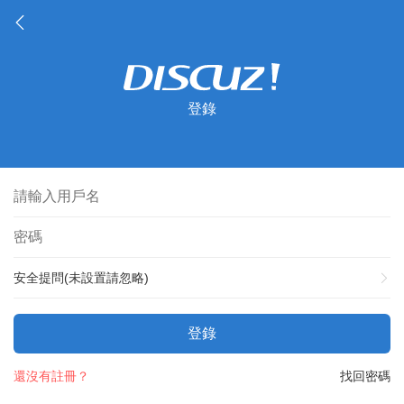
登錄
安全提問(未設置請忽略)
登錄
還沒有註冊？
找回密碼