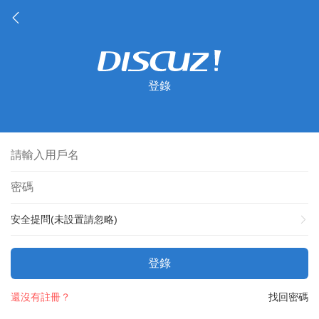
登錄
安全提問(未設置請忽略)
登錄
還沒有註冊？
找回密碼