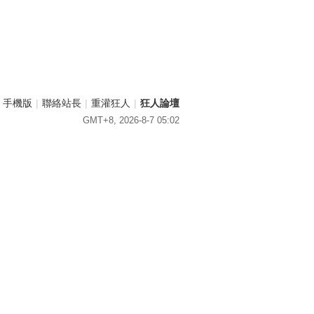
手機版
|
聯絡站長
|
重灌狂人
|
狂人論壇
GMT+8, 2026-8-7 05:02