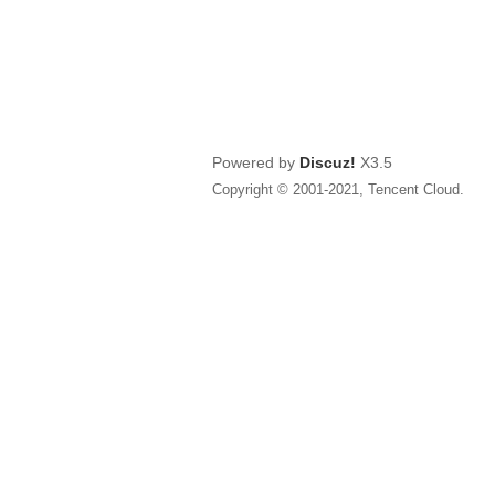
Powered by
Discuz!
X3.5
Copyright © 2001-2021, Tencent Cloud.