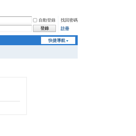
自動登錄
找回密碼
登錄
註冊
快捷導航