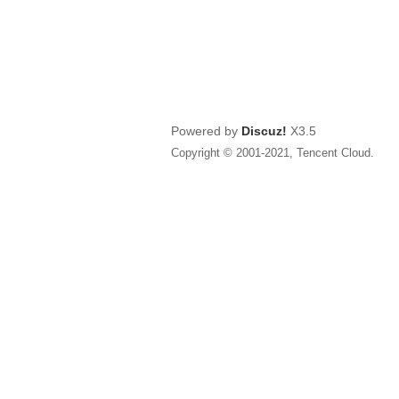
Powered by
Discuz!
X3.5
Copyright © 2001-2021, Tencent Cloud.