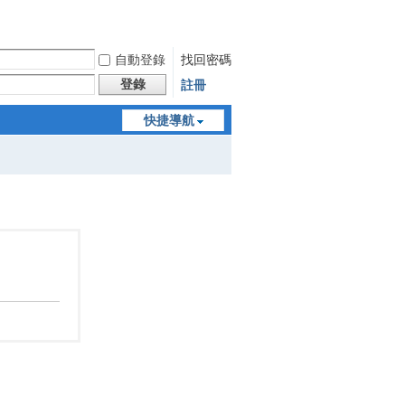
自動登錄
找回密碼
登錄
註冊
快捷導航