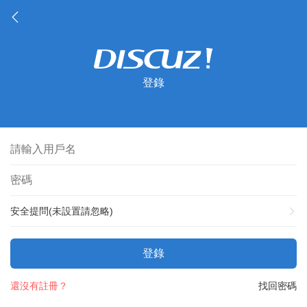
登錄
安全提問(未設置請忽略)
登錄
還沒有註冊？
找回密碼