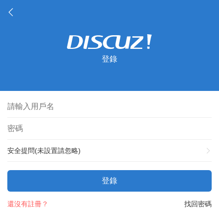
登錄
安全提問(未設置請忽略)
登錄
還沒有註冊？
找回密碼