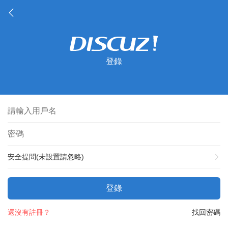
登錄
安全提問(未設置請忽略)
登錄
還沒有註冊？
找回密碼