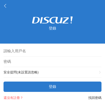
登錄
安全提問(未設置請忽略)
登錄
還沒有註冊？
找回密碼