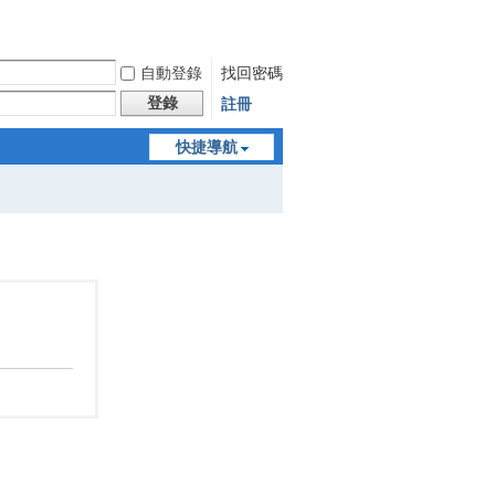
自動登錄
找回密碼
登錄
註冊
快捷導航