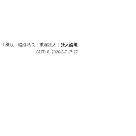
手機版
|
聯絡站長
|
重灌狂人
|
狂人論壇
GMT+8, 2026-8-7 17:27