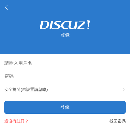
登錄
安全提問(未設置請忽略)
登錄
還沒有註冊？
找回密碼