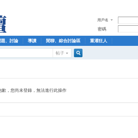
用戶名
密碼
問題、討論
導讀
閒聊、綜合討論區
重灌狂人
帖子
搜
索
抱歉，您尚未登錄，無法進行此操作