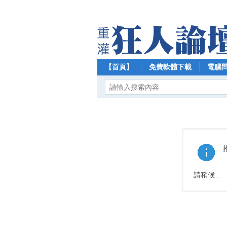
【首頁】
免費軟體下載
電腦
請稍候...