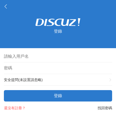
登錄
安全提問(未設置請忽略)
登錄
還沒有註冊？
找回密碼