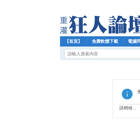
【首頁】
免費軟體下載
電腦
請稍候...