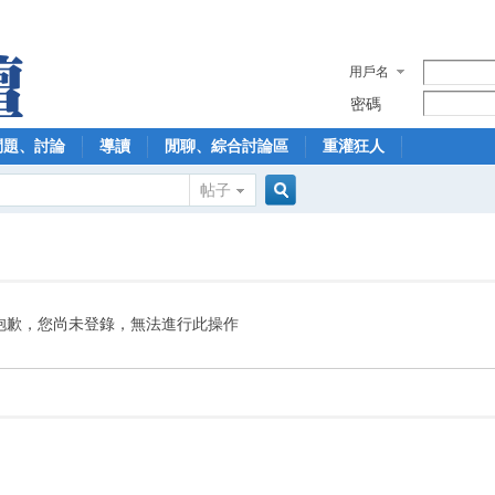
用戶名
密碼
問題、討論
導讀
閒聊、綜合討論區
重灌狂人
帖子
搜
索
抱歉，您尚未登錄，無法進行此操作