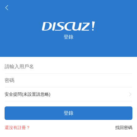
登錄
安全提問(未設置請忽略)
登錄
還沒有註冊？
找回密碼