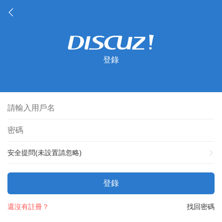
登錄
安全提問(未設置請忽略)
登錄
還沒有註冊？
找回密碼