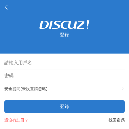
登錄
安全提問(未設置請忽略)
登錄
還沒有註冊？
找回密碼