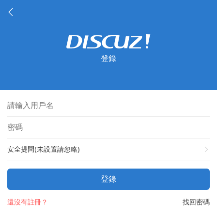
登錄
安全提問(未設置請忽略)
登錄
還沒有註冊？
找回密碼