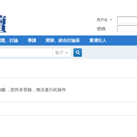
用戶名
密碼
問題、討論
導讀
閒聊、綜合討論區
重灌狂人
帖子
搜
索
抱歉，您尚未登錄，無法進行此操作